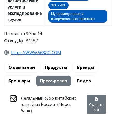
логистические
3PL / 4PL
услуги и
экспедирование
Мультимодальные и
интермодальные перевозки
грузов
Павильон 3 Зал 14
Стенд №-
B1157
https://WWW.568GO.COM
О компании
Продукты
Бренды
Брошюры
Пресс-релиз
Видео
Легальный сбор китайских
юаней из России（Через
Скачать
PDF
банк）