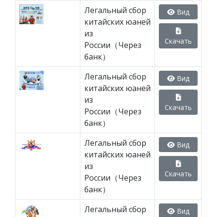
Легальный сбор
Вид
китайских юаней
из
Скачать
России（Через
банк）
Легальный сбор
Вид
китайских юаней
из
Скачать
России（Через
банк）
Легальный сбор
Вид
китайских юаней
из
Скачать
России（Через
банк）
Легальный сбор
Вид