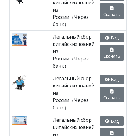
китайских юаней
из
Скачать
России（Через
банк）
Легальный сбор
Вид
китайских юаней
из
Скачать
России（Через
банк）
Легальный сбор
Вид
китайских юаней
из
Скачать
России（Через
банк）
Легальный сбор
Вид
китайских юаней
из