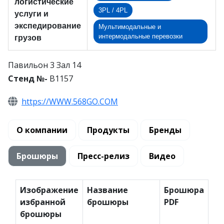
логистические
3PL / 4PL
услуги и
экспедирование
Мультимодальные и
интермодальные перевозки
грузов
Павильон 3 Зал 14
Стенд №-
B1157
https://WWW.568GO.COM
О компании
Продукты
Бренды
Брошюры
Пресс-релиз
Видео
Изображение
Название
Брошюра
избранной
брошюры
PDF
брошюры