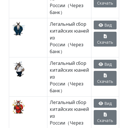
Скачать
России（Через
банк）
Легальный сбор
Вид
китайских юаней
из
Скачать
России（Через
банк）
Легальный сбор
Вид
китайских юаней
из
Скачать
России（Через
банк）
Легальный сбор
Вид
китайских юаней
из
Скачать
России（Через