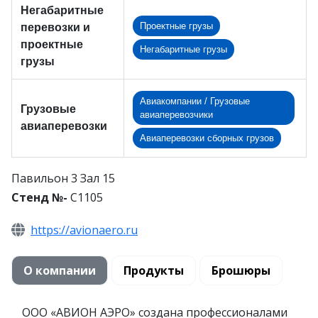
Негабаритные
Проектные грузы
перевозки и
проектные
Негабаритные грузы
грузы
Авиакомпании / Грузовые
Грузовые
авиаперевозчики
авиаперевозки
Авиаперевозки сборных грузов
Павильон 3 Зал 15
Стенд №-
C1105
https://avionaero.ru
О компании
Продукты
Брошюры
ООО «АВИОН АЭРО» создана профессионалами