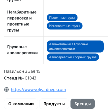
Негабаритные
Проектные грузы
перевозки и
проектные
Негабаритные грузы
грузы
Авиакомпании / Грузовые
Грузовые
авиаперевозчики
авиаперевозки
Авиаперевозки сборных грузов
Павильон 3 Зал 15
Стенд №-
C1043
https://www.volga-dnepr.com
О компании
Продукты
Бренды