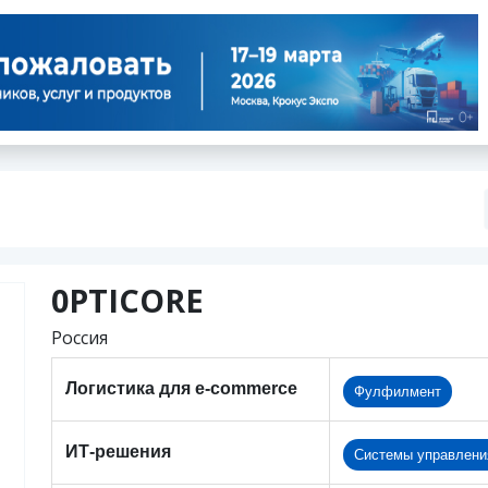
0PTICORE
Россия
Логистика для e-commerce
Фулфилмент
ИТ-решения
Системы управлени