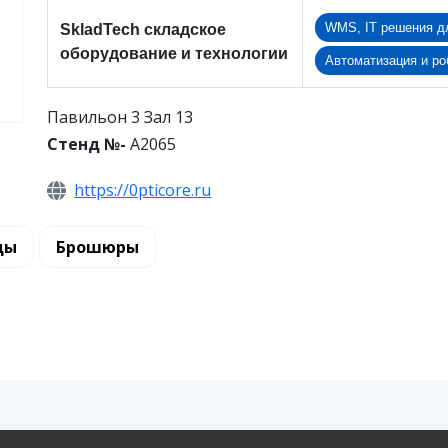
WMS, IT решения д
SkladTech складское
оборудование и технологии
Автоматизация и ро
Павильон 3 Зал 13
Стенд №-
A2065
https://0pticore.ru
ды
Брошюры