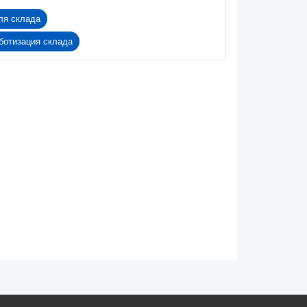
ля склада
ботизация склада