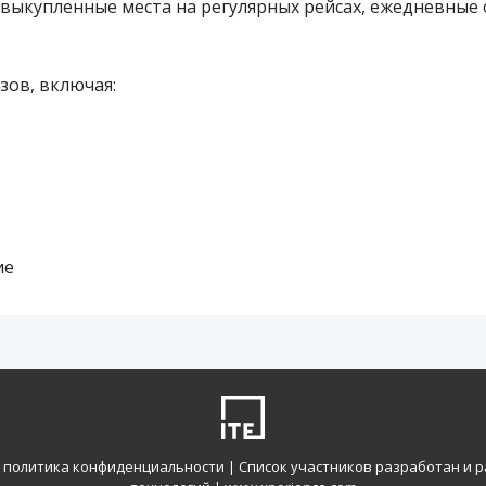
руем выкупленные места на регулярных рейсах, ежедневны
ов, включая:
ие
|
политика конфиденциальности
| Список участников разработан и р