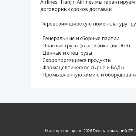
Airlines, Tianjin Airlines мы гаранти
договорных сроков доставки.
Перевозим широкую номенклатуру груз
· Генеральные и сборные партии
· Опасные грузы (классификация DGR)
· Ценные и спецгрузы
· Скоропортящиеся продукты
· Фармацевтическое сырьё и БАДы
· Промышленную химию и оборудован
© авторское право
2026 Группа компаний ITE 