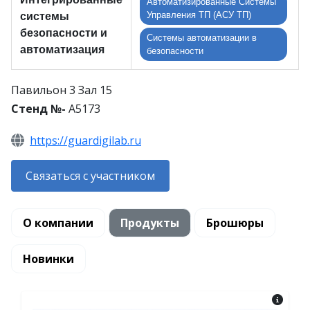
Автоматизированные Системы
Управления ТП (АСУ ТП)
системы
безопасности и
Системы автоматизации в
автоматизация
безопасности
Павильон 3 Зал 15
Стенд №-
A5173
https://guardigilab.ru
Связаться с участником
О компании
Продукты
Брошюры
Новинки