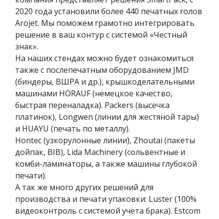
2020 года установили более 440 печатных голов
Arojet. Мы поможем грамотно интегрировать
решение в ваш контур с системой «Честный
знак».
На наших стендах можно будет ознакомиться
также с послепечатным оборудованием JMD
(биндеры, ВШРА и др.), крышкоделательными
машинами HÖRAUF (немецкое качество,
быстрая переналадка). Packers (высечка
платинок), Longwen (линии для жестяной тары)
и HUAYU (печать по металлу).
Hontec (узкорулонные линии), Zhoutai (пакеты
дойпак, BIB), Lida Machinery (сольвентные и
комби-ламинаторы, а также машины глубокой
печати).
А так же много других решений для
производства и печати упаковки: Luster (100%
видеоконтроль с системой учета брака). Estcom