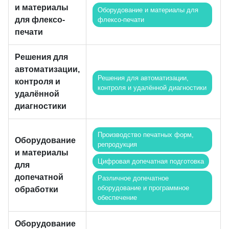
и материалы
Оборудование и материалы для
для флексо-
флексо-печати
печати
Решения для
автоматизации,
Решения для автоматизации,
контроля и
контроля и удалённой диагностики
удалённой
диагностики
Производство печатных форм,
Оборудование
репродукция
и материалы
Цифровая допечатная подготовка
для
допечатной
Различное допечатное
оборудование и программное
обработки
обеспечение
Оборудование