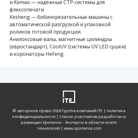
и Kemao — надежные CTP-системы для
флексопечати.
Kesheng — бобинорезательные машины с
автоматической разгрузкой и упаковкой
роликов готовой продукции.
Анилоксовые валы, магнитные цилиндры
(евростандарт), CoolUV (системы UV LED сушки)
и коронаторы HeFeng.
© авторское право
2026 Группа компаний ITE |
политика
конфиденциальности
| Список участников разработан и
размещен Xporience - Эксперты в области event-
технологий |
www.xporience.com